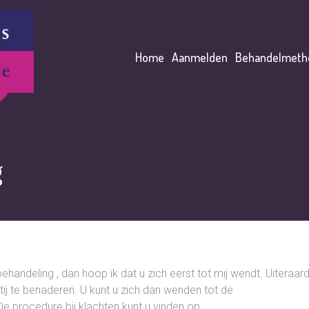
Home
Aanmelden
Behandelmeth
g
andeling , dan hoop ik dat u zich eerst tot mij wendt. Uiteraar
tij te benaderen. U kunt u zich dan wenden tot de
De procedure bij klachten kunt u vinden op