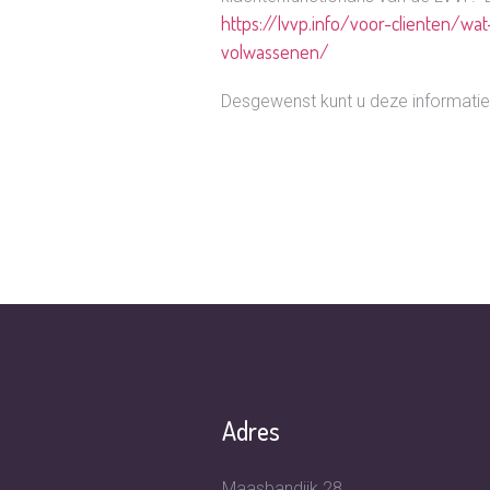
https://lvvp.info/voor-clienten/w
volwassenen/
Desgewenst kunt u deze informatie
Adres
Maasbandijk 28