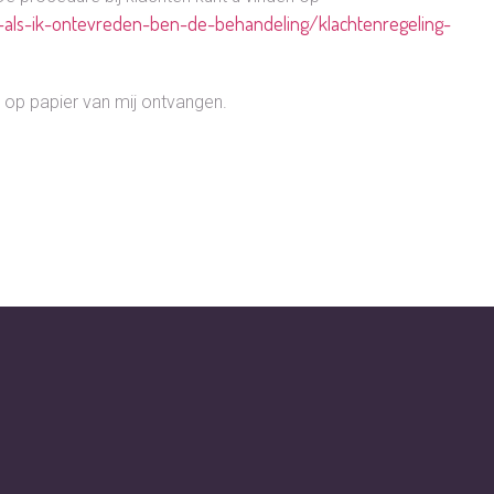
at-als-ik-ontevreden-ben-de-behandeling/klachtenregeling-
 op papier van mij ontvangen.